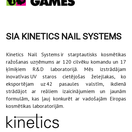
SIA KINETICS NAIL SYSTEMS
Kinetics Nail Systems ir starptautisks kosmētikas
ražošanas uzņēmums ar 120 cilvēku komandu un 17
ķīmiķiem R&D laboratorijā. Mēs izstrādājam
inovatīvas UV staros cietējošas želejlakas, ko
eksportējam uz 42 pasaules valstīm, ikdienā
strādājot ar reāliem izaicinājumiem un jaunām
formulām, kas ļauj konkurēt ar vadošajām Eiropas
kosmētikas laboratorijām.