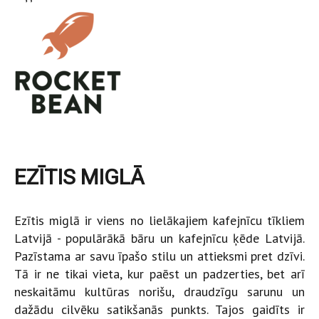
EZĪTIS MIGLĀ
Ezītis miglā ir viens no lielākajiem kafejnīcu tīkliem
Latvijā - populārākā bāru un kafejnīcu ķēde Latvijā.
Pazīstama ar savu īpašo stilu un attieksmi pret dzīvi.
Tā ir ne tikai vieta, kur paēst un padzerties, bet arī
neskaitāmu kultūras norišu, draudzīgu sarunu un
dažādu cilvēku satikšanās punkts. Tajos gaidīts ir