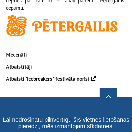
cepties par kaut ko – labāk paņemt “Pētergailis”
cepumu.
Mecenāti
Atbalstītāji
Atbalsti "Icebreakers" festivāla norisi
Lai nodrošinātu pilnvērtīgu šīs vietnes lietošanas
pieredzi, mēs izmantojam sīkdatnes.