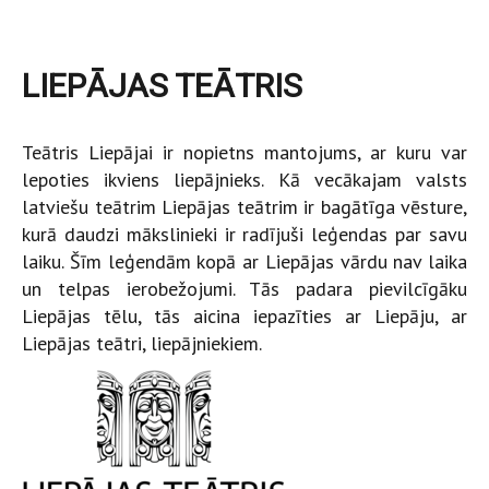
LIEPĀJAS TEĀTRIS
Teātris Liepājai ir nopietns mantojums, ar kuru var
lepoties ikviens liepājnieks. Kā vecākajam valsts
latviešu teātrim Liepājas teātrim ir bagātīga vēsture,
kurā daudzi mākslinieki ir radījuši leģendas par savu
laiku. Šīm leģendām kopā ar Liepājas vārdu nav laika
un telpas ierobežojumi. Tās padara pievilcīgāku
Liepājas tēlu, tās aicina iepazīties ar Liepāju, ar
Liepājas teātri, liepājniekiem.