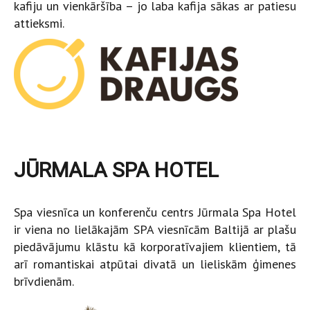
kafiju un vienkāršība – jo laba kafija sākas ar patiesu
attieksmi.
JŪRMALA SPA HOTEL
Spa viesnīca un konferenču centrs Jūrmala Spa Hotel
ir viena no lielākajām SPA viesnīcām Baltijā ar plašu
piedāvājumu klāstu kā korporatīvajiem klientiem, tā
arī romantiskai atpūtai divatā un lieliskām ģimenes
brīvdienām.