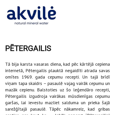
PĒTERGAILIS
Tā bija karsta vasaras diena, kad pēc kārtējā cepiena
internetā, Pētergailis plauktā negaidīti atrada savas
omītes 1969. gada cepumu recepti. Un tajā brīdī
viņam tapa skaidrs – pasaulē vajag vairāk cepumu un
mazāk cepienu. Balstoties uz šo leģendāro recepti,
Pētergailis izgudroja vairākas mūsdienīgas cepumu
garšas, lai ievestu mazliet salduma un prieka šajā
sarežģītajā pasaulē. Tāpēc nākamreiz, kad gribas