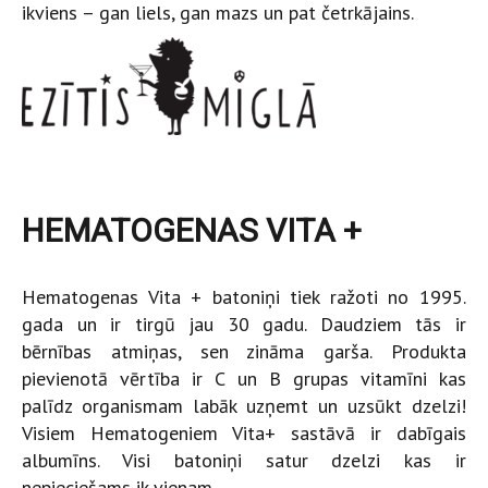
ikviens – gan liels, gan mazs un pat četrkājains.
HEMATOGENAS VITA +
Hematogenas Vita + batoniņi tiek ražoti no 1995.
gada un ir tirgū jau 30 gadu. Daudziem tās ir
bērnības atmiņas, sen zināma garša. Produkta
pievienotā vērtība ir C un B grupas vitamīni kas
palīdz organismam labāk uzņemt un uzsūkt dzelzi!
Visiem Hematogeniem Vita+ sastāvā ir dabīgais
albumīns. Visi batoniņi satur dzelzi kas ir
nepieciešams ik vienam.