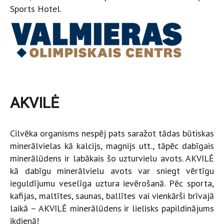
Sports Hotel.
AKVILĖ
Cilvēka organisms nespēj pats saražot tādas būtiskas
minerālvielas kā kalcijs, magnijs utt., tāpēc dabīgais
minerālūdens ir labākais šo uzturvielu avots. AKVILĖ
kā dabīgu minerālvielu avots var sniegt vērtīgu
ieguldījumu veselīga uztura ievērošanā. Pēc sporta,
kafijas, maltītes, saunas, ballītes vai vienkārši brīvajā
laikā – AKVILĖ minerālūdens ir lielisks papildinājums
ikdienā!