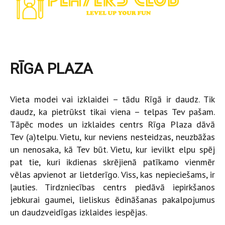
RĪGA PLAZA
Vieta modei vai izklaidei – tādu Rīgā ir daudz. Tik
daudz, ka pietrūkst tikai viena – telpas Tev pašam.
Tāpēc modes un izklaides centrs Rīga Plaza dāvā
Tev (a)telpu. Vietu, kur neviens nesteidzas, neuzbāžas
un nenosaka, kā Tev būt. Vietu, kur ievilkt elpu spēj
pat tie, kuri ikdienas skrējienā patīkamo vienmēr
vēlas apvienot ar lietderīgo. Viss, kas nepieciešams, ir
ļauties. Tirdzniecības centrs piedāvā iepirkšanos
jebkurai gaumei, lieliskus ēdināšanas pakalpojumus
un daudzveidīgas izklaides iespējas.