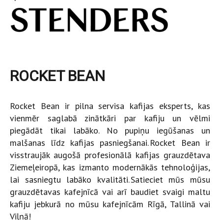
ROCKET BEAN
Rocket Bean ir pilna servisa kafijas eksperts, kas
vienmēr saglabā zinātkāri par kafiju un vēlmi
piegādāt tikai labāko. No pupiņu iegūšanas un
malšanas līdz kafijas pasniegšanai. Rocket Bean ir
visstraujāk augošā profesionālā kafijas grauzdētava
Ziemeļeiropā, kas izmanto modernākās tehnoloģijas,
lai sasniegtu labāko kvalitāti. Satieciet mūs mūsu
grauzdētavas kafejnīcā vai arī baudiet svaigi maltu
kafiju jebkurā no mūsu kafejnīcām Rīgā, Tallinā vai
Viļņā!