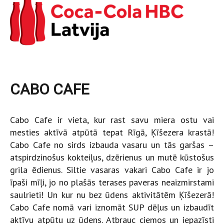
CABO CAFE
Cabo Cafe ir vieta, kur rast savu miera ostu vai
mesties aktīvā atpūtā tepat Rīgā, Ķīšezera krastā!
Cabo Cafe no sirds izbauda vasaru un tās garšas –
atspirdzinošus kokteiļus, dzērienus un mutē kūstošus
grila ēdienus. Siltie vasaras vakari Cabo Cafe ir jo
īpaši mīļi, jo no plašās terases paveras neaizmirstami
saulrieti! Un kur nu bez ūdens aktivitātēm Ķīšezerā!
Cabo Cafe nomā vari iznomāt SUP dēļus un izbaudīt
aktīvu atpūtu uz ūdens. Atbrauc ciemos un iepazīsti