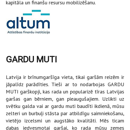
kapitāla un finanšu resursu mobilizēšanu.
GARDU MUTI
Latvija ir brīnumgaršīga vieta, tikai garšām reizēm ir
jāpalīdz parādīties. Tieši ar to nodarbojas GARDU
MUTI garškopji, kas rada un popularizē tīras Latvijas
garšas gan bērniem, gan pieaugušajiem. Uzlikti uz
svētku galda vai ar gardu muti baudīti ikdienā, mūsu
zelteri un burbuļi stāsta par atbildīgu saimniekošanu,
vietējo izcelsmi un augstāko kvalitāti. Mēs ticam
dabas iedvesmotai garšai, ko rada mūsu zemes