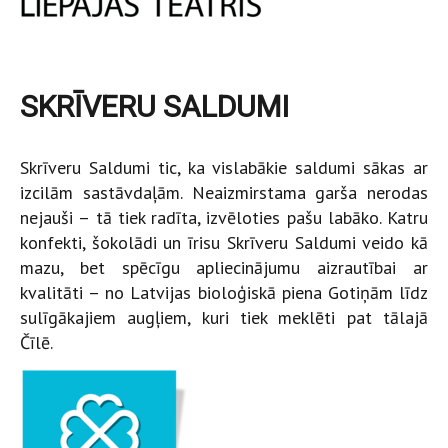
SKRĪVERU SALDUMI
Skrīveru Saldumi tic, ka vislabākie saldumi sākas ar
izcilām sastāvdaļām. Neaizmirstama garša nerodas
nejauši – tā tiek radīta, izvēloties pašu labāko. Katru
konfekti, šokolādi un īrisu Skrīveru Saldumi veido kā
mazu, bet spēcīgu apliecinājumu aizrautībai ar
kvalitāti – no Latvijas bioloģiskā piena Gotiņām līdz
sulīgākajiem augļiem, kuri tiek meklēti pat tālajā
Čīlē.